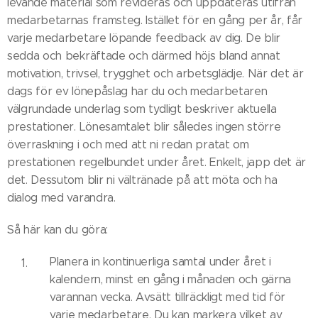
levande material som revideras och uppdateras utifrån
medarbetarnas framsteg. Istället för en gång per år, får
varje medarbetare löpande feedback av dig. De blir
sedda och bekräftade och därmed höjs bland annat
motivation, trivsel, trygghet och arbetsglädje. När det är
dags för ev lönepåslag har du och medarbetaren
välgrundade underlag som tydligt beskriver aktuella
prestationer. Lönesamtalet blir således ingen större
överraskning i och med att ni redan pratat om
prestationen regelbundet under året. Enkelt, japp det är
det. Dessutom blir ni vältränade på att möta och ha
dialog med varandra.
Så här kan du göra:
Planera in kontinuerliga samtal under året i
kalendern, minst en gång i månaden och gärna
varannan vecka. Avsätt tillräckligt med tid för
varje medarbetare. Du kan markera vilket av