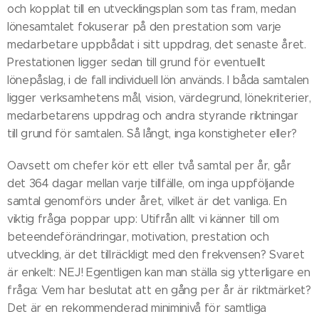
och kopplat till en utvecklingsplan som tas fram, medan
lönesamtalet fokuserar på den prestation som varje
medarbetare uppbådat i sitt uppdrag, det senaste året.
Prestationen ligger sedan till grund för eventuellt
lönepåslag, i de fall individuell lön används. I båda samtalen
ligger verksamhetens mål, vision, värdegrund, lönekriterier,
medarbetarens uppdrag och andra styrande riktningar
till grund för samtalen. Så långt, inga konstigheter eller?
Oavsett om chefer kör ett eller två samtal per år, går
det 364 dagar mellan varje tillfälle, om inga uppföljande
samtal genomförs under året, vilket är det vanliga. En
viktig fråga poppar upp: Utifrån allt vi känner till om
beteendeförändringar, motivation, prestation och
utveckling, är det tillräckligt med den frekvensen? Svaret
är enkelt: NEJ! Egentligen kan man ställa sig ytterligare en
fråga: Vem har beslutat att en gång per år är riktmärket?
Det är en rekommenderad miniminivå för samtliga