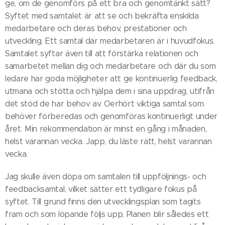
ge, om de genomförs på ett bra och genomtänkt sätt?
Syftet med samtalet är att se och bekräfta enskilda
medarbetare och deras behov, prestationer och
utveckling. Ett samtal där medarbetaren är i huvudfokus.
Samtalet syftar även till att förstärka relationen och
samarbetet mellan dig och medarbetare och där du som
ledare har goda möjligheter att ge kontinuerlig feedback,
utmana och stötta och hjälpa dem i sina uppdrag, utifrån
det stöd de har behov av. Oerhört viktiga samtal som
behöver förberedas och genomföras kontinuerligt under
året. Min rekommendation är minst en gång i månaden,
helst varannan vecka. Japp, du läste rätt, helst varannan
vecka.
Jag skulle även döpa om samtalen till uppföljnings- och
feedbacksamtal, vilket sätter ett tydligare fokus på
syftet. Till grund finns den utvecklingsplan som tagits
fram och som löpande följs upp. Planen blir således ett