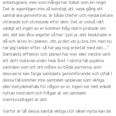
arbetsgivare, men som många har tolkat som en regel.
Det är egentligen inte så konstigt att, varje gång ett
samtal ska genomföras, är både chefer och medarbetare
otränade och stressade inför dem. Det är också rätt
vanligt att ingen av er kommer ihåg vad ni pratade om
sist, det kan låta ungefär så här: "just ja....det beslutade vi
då och skrev in i planen.....hm, ja det var ju bra...hm, men nu
när jag tänker efter, så har jag nog arbetat med det......"
Samtalets effekter och planen har mer eller mindre varit
ett dött material under hela året. I värsta fall upplevs
samtalen som ett ont måste av båda parterna, som
dessvärre kan färga samtalets genomförande och utfall. I
dessa fall kommer inte samtalen upplevas som viktiga
eller betydelsefulla för någon av er. Ingen ser helt enkelt
nyttan med dem och frågan är om samtalet
överhuvudtaget är det.
Varför är då dessa samtal viktiga och vilken nytta kan de