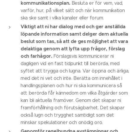
kommunikationsplan.
Besluta er för vem, vad,
varför, hur, på vilket sätt och när kommunikation
ska ske samt i vilka kanaler eller forum.
Viktigt att ni har dialog med och ger anställda
löpande information samt delger dem aktuella
beslut som tas, så att de ges möjlighet att vara
delaktiga genom att lyfta upp frågor, förslag
och farhågor.
Förslagsvis kommunicerar ni
dagligen vid en fast tidpunkt till berörda, med
syftet att trygga och lugna. Var öppna och ärliga,
med det ni vet och inte. Berätta om innehållet i
handlingsplanen och hur ni ska kommunicera så
att berörda får kännedom om vilka åtgärder som
kan bli aktuella framöver. Genom det skapar ni
framförhållning och förutsägbarhet. Det skapar
också lugn och trygghet samtidigt som det
minskar spekulationer och onödig oro.
Genomför regelbundna avstämningar och