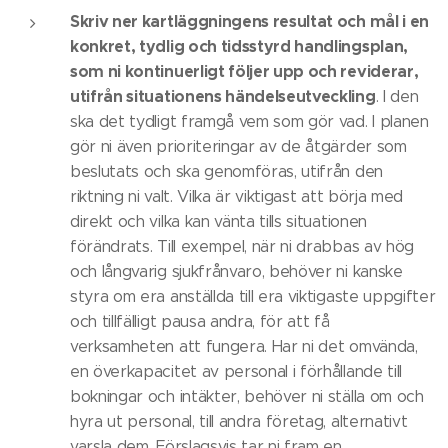
Skriv ner kartläggningens resultat och mål i en
konkret, tydlig och tidsstyrd handlingsplan,
som ni kontinuerligt följer upp och reviderar,
utifrån situationens händelseutveckling
. I den
ska det tydligt framgå vem som gör vad. I planen
gör ni även prioriteringar av de åtgärder som
beslutats och ska genomföras, utifrån den
riktning ni valt. Vilka är viktigast att börja med
direkt och vilka kan vänta tills situationen
förändrats. Till exempel, när ni drabbas av hög
och långvarig sjukfrånvaro, behöver ni kanske
styra om era anställda till era viktigaste uppgifter
och tillfälligt pausa andra, för att få
verksamheten att fungera. Har ni det omvända,
en överkapacitet av personal i förhållande till
bokningar och intäkter, behöver ni ställa om och
hyra ut personal, till andra företag, alternativt
varsla dem. Förslagsvis tar ni fram en