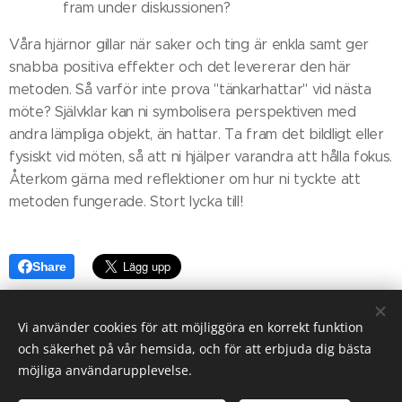
fram under diskussionen?
Våra hjärnor gillar när saker och ting är enkla samt ger
snabba positiva effekter och det levererar den här
metoden. Så varför inte prova "tänkarhattar" vid nästa
möte? Självklar kan ni symbolisera perspektiven med
andra lämpliga objekt, än hattar. Ta fram det bildligt eller
fysiskt vid möten, så att ni hjälper varandra att hålla fokus.
Återkom gärna med reflektioner om hur ni tyckte att
metoden fungerade. Stort lycka till!
Share
Vi använder cookies för att möjliggöra en korrekt funktion
och säkerhet på vår hemsida, och för att erbjuda dig bästa
möjliga användarupplevelse.
Klefsjö Consulting, Långgatan 30 A, 974 32 Luleå, 070-99 69648,
annika@klefsjo.nu