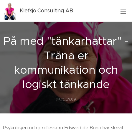
Klefsjö Consulting AB
På med "tänkarhattar" -
Träna er
kommunikation och
logiskt tänkande
14.10.2019
Psykologen och professorn Edward de Bono har skrivit