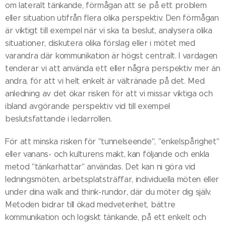
om lateralt tänkande, förmågan att se på ett problem
eller situation utifrån flera olika perspektiv. Den förmågan
är viktigt till exempel när vi ska ta beslut, analysera olika
situationer, diskutera olika förslag eller i mötet med
varandra där kommunikation är högst centralt. I vardagen
tenderar vi att använda ett eller några perspektiv mer än
andra, för att vi helt enkelt är vältränade på det. Med
anledning av det ökar risken för att vi missar viktiga och
ibland avgörande perspektiv vid till exempel
beslutsfattande i ledarrollen.
För att minska risken för "tunnelseende", "enkelspårighet"
eller vanans- och kulturens makt, kan följande och enkla
metod "tänkarhattar" användas. Det kan ni göra vid
ledningsmöten, arbetsplatsträffar, individuella möten eller
under dina walk and think-rundor, där du möter dig själv.
Metoden bidrar till ökad medvetenhet, bättre
kommunikation och logiskt tänkande, på ett enkelt och