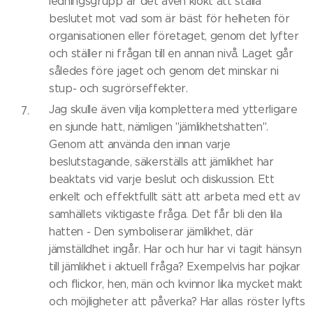
ledningsgrupp är det även klokt att ställa
beslutet mot vad som är bäst för helheten för
organisationen eller företaget, genom det lyfter
och ställer ni frågan till en annan nivå. Laget går
således före jaget och genom det minskar ni
stup- och sugrörseffekter.
Jag skulle även vilja komplettera med ytterligare
en sjunde hatt, nämligen "jämlikhetshatten".
Genom att använda den innan varje
beslutstagande, säkerställs att jämlikhet har
beaktats vid varje beslut och diskussion. Ett
enkelt och effektfullt sätt att arbeta med ett av
samhällets viktigaste fråga. Det får bli den lila
hatten - Den symboliserar jämlikhet, där
jämställdhet ingår. Har och hur har vi tagit hänsyn
till jämlikhet i aktuell fråga? Exempelvis har pojkar
och flickor, hen, män och kvinnor lika mycket makt
och möjligheter att påverka? Har allas röster lyfts