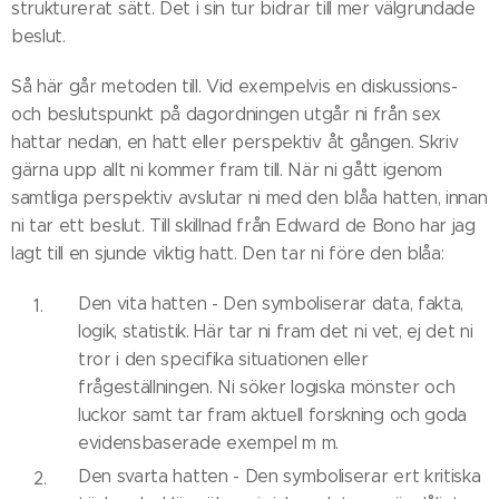
strukturerat sätt. Det i sin tur bidrar till mer välgrundade
beslut.
Så här går metoden till. Vid exempelvis en diskussions-
och beslutspunkt på dagordningen utgår ni från sex
hattar nedan, en hatt eller perspektiv åt gången. Skriv
gärna upp allt ni kommer fram till. När ni gått igenom
samtliga perspektiv avslutar ni med den blåa hatten, innan
ni tar ett beslut. Till skillnad från Edward de Bono har jag
lagt till en sjunde viktig hatt. Den tar ni före den blåa:
Den vita hatten - Den symboliserar data, fakta,
logik, statistik. Här tar ni fram det ni vet, ej det ni
tror i den specifika situationen eller
frågeställningen. Ni söker logiska mönster och
luckor samt tar fram aktuell forskning och goda
evidensbaserade exempel m m.
Den svarta hatten - Den symboliserar ert kritiska