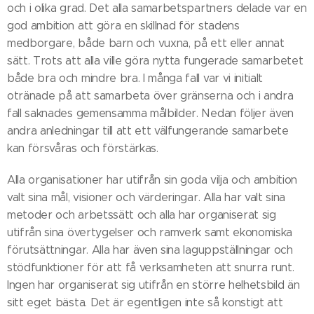
och i olika grad. Det alla samarbetspartners delade var en
god ambition att göra en skillnad för stadens
medborgare, både barn och vuxna, på ett eller annat
sätt. Trots att alla ville göra nytta fungerade samarbetet
både bra och mindre bra. I många fall var vi initialt
otränade på att samarbeta över gränserna och i andra
fall saknades gemensamma målbilder. Nedan följer även
andra anledningar till att ett välfungerande samarbete
kan försvåras och förstärkas.
Alla organisationer har utifrån sin goda vilja och ambition
valt sina mål, visioner och värderingar. Alla har valt sina
metoder och arbetssätt och alla har organiserat sig
utifrån sina övertygelser och ramverk samt ekonomiska
förutsättningar. Alla har även sina laguppställningar och
stödfunktioner för att få verksamheten att snurra runt.
Ingen har organiserat sig utifrån en större helhetsbild än
sitt eget bästa. Det är egentligen inte så konstigt att