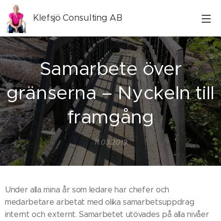
Klefsjö Consulting AB
Samarbete över
gränserna – Nyckeln till
framgång
11.03.2019
Under alla mina år som ledare har chefer och
medarbetare arbetat med olika samarbetsuppdrag
internt och externt. Samarbetet utövades på alla nivåer