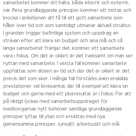
samarbetet kommer att halta, både internt och externt,
när flera grundläggande principer kommer att mötas och
krocka i ambitionen att få till ett gott samarbete som
håller över tid och som samtidigt utmanar aktuell struktur.
I grunden triggar befintliga system och uppdrag en
strävan efter att klara sin budget och sina mål och så
länge samarbetet främjar det, kommer ett samarbete
vara i fokus. Om det är oklart är det tveksamt om man ser
nyttan med samarbete. I värsta fall kommer samarbete
uppfattas som slöseri av tid och där det är oklart är det
precis det som sker. I många fall förstärks även enskilda
prestationer vid lönesamtal, där till exempel att klara sin
budget och gärna med ett plusresultat är i fokus. För att
på riktigt lyckas med samarbetsuppdraget för
medborgarnas nytt behöver samtliga grundläggande
principer lyftas till ytan och ersättas med nya
gemensamma principer, synsätt, arbetssätt och mål.