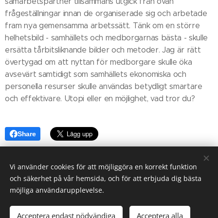
samarbetspartner tillsammans utgick från ovan
frågeställningar innan de organiserade sig och arbetade
fram nya gemensamma arbetssätt. Tänk om en större
helhetsbild - samhällets och medborgarnas bästa - skulle
ersätta tårbitsliknande bilder och metoder. Jag är rätt
övertygad om att nyttan för medborgare skulle öka
avsevärt samtidigt som samhällets ekonomiska och
personella resurser skulle användas betydligt smartare
och effektivare. Utopi eller en möjlighet, vad tror du?
Share
Vi använder cookies för att möjliggöra en korrekt funktion
och säkerhet på vår hemsida, och för att erbjuda dig bästa
möjliga användarupplevelse.
Klefsjö Consulting, Långgatan 30 A, 974 32 Luleå, 070-99 69648,
annika@klefsjo.nu
Acceptera endast nödvändiga
Acceptera alla