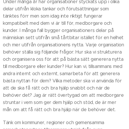
Under många år har organisationer styckats upp i olika
delar utifrån kloka tankar och förutsättningar som
tänktes förr men som idag inte riktigt fungerar
kompatibelt med dem vi är till för, medborgare och
kunder. I många fall bygger organisationers delar på
människan sett utifrån små tårtbitar istället för en helhet
och mer utifrån organisationens nytta. Varje organisation
behöver ställa sig följande frågor: Hur ska vi strukturera
och organisera oss för att på bästa sätt generera nytta
till medborgare eller kunder? Hur kan vi, tillsammans med
andra internt och externt, samarbeta för att generera
bästa nyttan för dem? Vilka metoder ska vi använda för
att de ska få rätt och bra hjälp snabbt och när de
behöver det? Jag är rätt övertygad om att medborgare
struntar i vem som ger dem hjälp och stöd, de är mer
mån om att få rätt och bra hjälp när de behöver det.
Tänk om kommuner, regioner och gemensamma