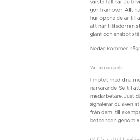
värsta fall har du bli
gör framöver. Allt hä
hur öppna de är till a
att när tillitsdörren 
glänt och snabbt stän
Nedan kommer några t
Var närvarande
I mötet med dina med
närvarande. Se till a
medarbetare. Just d
signalerar du även at
från dem, till exempe
beteenden genom att 
Gå från ord till handlin