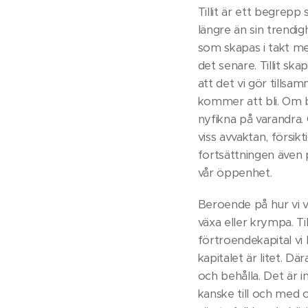
Tillit är ett begrepp
längre än sin trendig
som skapas i takt me
det senare. Tillit sk
att det vi gör tillsa
kommer att bli. Om b
nyfikna på varandra.
viss avvaktan, försik
fortsättningen även p
vår öppenhet.
Beroende på hur vi v
växa eller krympa. Ti
förtroendekapital vi 
kapitalet är litet. Dä
och behålla. Det är in
kanske till och med om