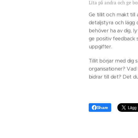
Lita på andra och ge bo
Ge tillit och makt ti
detaljstyra och lägg 
behöver ha av dig, l
ge positiv feedback s
uppgifter.
Tillit börjar med dig s
organisationer? Vad k
bidrar till det? Det d
Share