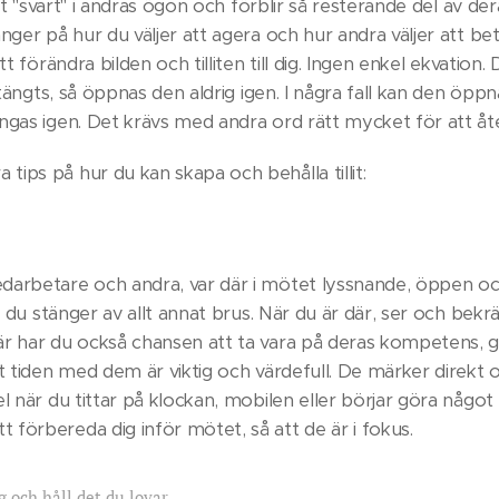
vit "svart" i andras ögon och förblir så resterande del av der
nger på hur du väljer att agera och hur andra väljer att b
tt förändra bilden och tilliten till dig. Ingen enkel ekvation. 
stängts, så öppnas den aldrig igen. I några fall kan den öppna
gas igen. Det krävs med andra ord rätt mycket för att återf
ips på hur du kan skapa och behålla tillit:
arbetare och andra, var där i mötet lyssnande, öppen och
tt du stänger av allt annat brus. När du är där, ser och bekr
är har du också chansen att ta vara på deras kompetens, 
t tiden med dem är viktig och värdefull. De märker direkt o
l när du tittar på klockan, mobilen eller börjar göra något
förbereda dig inför mötet, så att de är i fokus.
g och håll det du lovar