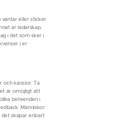
väntar eller sticker
nnat är ledarskap.
tag i det som sker i
kvenser i er
r och känslor. Ta
t är omöjligt att
 olika beteenden i
eedback. Människor
, det skapar enbart