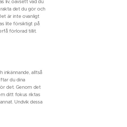
as liv, oavsett vad du
etrakta det du gör och
Det är inte ovanligt
s lite försiktigt på
å förlorad tillit.
 inkännande, alltså
äftar du dina
gör det. Genom det
m ditt fokus riktas
 annat. Undvik dessa