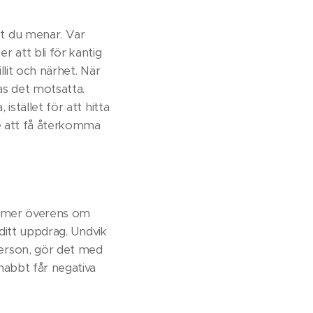
et du menar. Var
 att bli för kantig
llit och närhet. När
as det motsatta.
istället för att hitta
Be att få återkomma
kommer överens om
e ditt uppdrag. Undvik
person, gör det med
snabbt får negativa