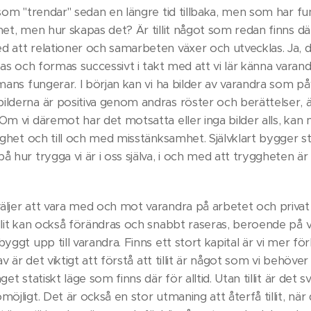
 som "trendar" sedan en längre tid tillbaka, men som har fun
het, men hur skapas det? Är tillit något som redan finns dä
d att relationer och samarbeten växer och utvecklas. Ja,
apas och formas successivt i takt med att vi lär känna vara
mmans fungerar. I början kan vi ha bilder av varandra som p
ilderna är positiva genom andras röster och berättelser, 
 Om vi däremot har det motsatta eller inga bilder alls, kan
tighet och till och med misstänksamhet. Självklart bygger s
å hur trygga vi är i oss själva, i och med att tryggheten är
äljer att vara med och mot varandra på arbetet och privat 
llit kan också förändras och snabbt raseras, beroende på v
byggt upp till varandra. Finns ett stort kapital är vi mer fö
rav är det viktigt att förstå att tillit är något som vi behöve
get statiskt läge som finns där för alltid. Utan tillit är det s
öjligt. Det är också en stor utmaning att återfå tillit, när d