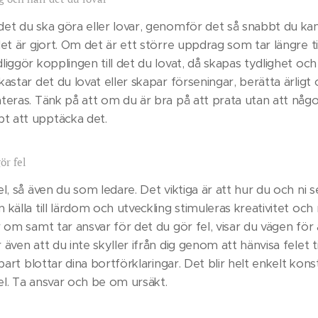
et du ska göra eller lovar, genomför det så snabbt du ka
et är gjort. Om det är ett större uppdrag som tar längre t
liggör kopplingen till det du lovat, då skapas tydlighet oc
astar det du lovat eller skapar förseningar, berätta ärlig
teras. Tänk på att om du är bra på att prata utan att någo
 att upptäcka det.
ör fel
l, så även du som ledare. Det viktiga är att hur du och ni se
 källa till lärdom och utveckling stimuleras kreativitet oc
 om samt tar ansvar för det du gör fel, visar du vägen för 
även att du inte skyller ifrån dig genom att hänvisa felet til
nbart blottar dina bortförklaringar. Det blir helt enkelt kons
fel. Ta ansvar och be om ursäkt.