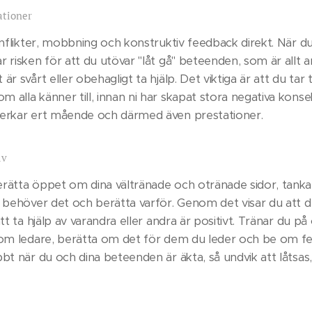
ationer
onflikter, mobbning och konstruktiv feedback direkt. När du 
 risken för att du utövar "låt gå" beteenden, som är allt a
r svårt eller obehagligt ta hjälp. Det viktiga är att du tar 
alla känner till, innan ni har skapat stora negativa konse
verkar ert mående och därmed även prestationer.
lv
rätta öppet om dina vältränade och otränade sidor, tanka
u behöver det och berätta varför. Genom det visar du att de
att ta hjälp av varandra eller andra är positivt. Tränar du på
 som ledare, berätta om det för dem du leder och be om f
bbt när du och dina beteenden är äkta, så undvik att låtsas