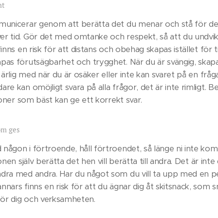
nt
mmunicerar genom att berätta det du menar och stå för d
r tid. Gör det med omtanke och respekt, så att du undviker
inns en risk för att distans och obehag skapas istället för ti
pas förutsägbarhet och trygghet. När du är svängig, skap
 ärlig med när du är osäker eller inte kan svaret på en fråga, 
re kan omöjligt svara på alla frågor, det är inte rimligt. 
rsoner som bäst kan ge ett korrekt svar.
om ges
någon i förtroende, håll förtroendet, så länge ni inte 
onen själv berätta det hen vill berätta till andra. Det är int
ndra med andra. Har du något som du vill ta upp med en 
nars finns en risk för att du ägnar dig åt skitsnack, som 
ör dig och verksamheten.