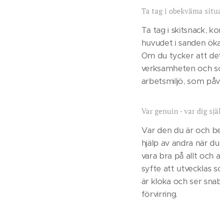
Ta tag i obekväma situ
Ta tag i skitsnack, k
huvudet i sanden ökar
Om du tycker att det ä
verksamheten och som 
arbetsmiljö, som på
Var genuin - var dig sjä
Var den du är och be
hjälp av andra när d
vara bra på allt och 
syfte att utvecklas
är kloka och ser sna
förvirring.