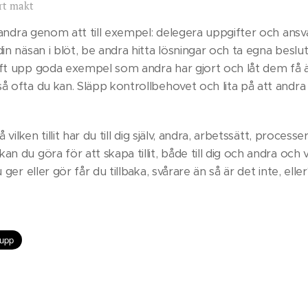
rt makt
ll andra genom att till exempel: delegera uppgifter och ansva
din näsan i blöt, be andra hitta lösningar och ta egna beslut
yft upp goda exempel som andra har gjort och låt dem få är
å ofta du kan. Släpp kontrollbehovet och lita på att andra 
å vilken tillit har du till dig själv, andra, arbetssätt, process
an du göra för att skapa tillit, både till dig och andra och
u ger eller gör får du tillbaka, svårare än så är det inte, elle