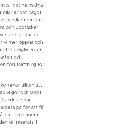
nits i det mänskliga
r eller är det något
 det handlar mer om
ndra och upptäcker
åverkar hur starten
är vi mer öppna och
 mötet präglas av en
tarten och
 en förutsättning för
kommer tilliten att
ad vi gör och vilket
rlåtande än när
r arbeta på för att få
vårt att leda andra,
en väl raserats. I