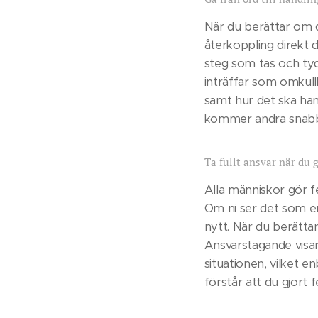
När du berättar om d
återkoppling direkt d
steg som tas och tyd
inträffar som omkullk
samt hur det ska han
kommer andra snabbt
Ta fullt ansvar när du g
Alla människor gör fe
Om ni ser det som en
nytt. När du berättar
Ansvarstagande visar 
situationen, vilket e
förstår att du gjort 