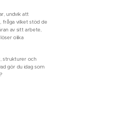
r, undvik att
, fråga vilket stöd de
an av sitt arbete,
löser olika
er, strukturer och
 vad gör du idag som
r?