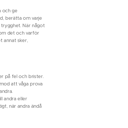
n och ge
id, berätta om varje
h trygghet. När något
t om det och varför
t annat sker,
r på fel och brister.
h mod att våga prova
andra.
l andra eller
tigt, när andra ändå