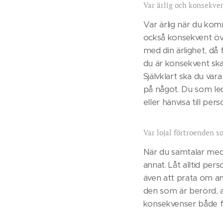
Var ärlig och konsekve
Var ärlig när du ko
också konsekvent öve
med din ärlighet, då f
du är konsekvent ska
Självklart ska du vara
på något. Du som leda
eller hänvisa till pe
Var lojal förtroenden s
När du samtalar med 
annat. Låt alltid pers
även att prata om a
den som är berörd, an
konsekvenser både f