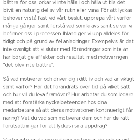
bättre för oss, orkar vi inte hålla i och hålla ut tills det
blivit en naturlig del av vår rutin eller vana. För att lyckas
behöver vi stå fast vid vårt beslut, upprepa vårt varför
många gånger samt förstå vad som krävs samt se var vi
befinner oss i processen. Ibland ger vi upp alldeles för
tidigt och på grund av fel anledningar. Exempelvis är det
inte ovanligt att vi slutar med förändringar som inte än
har börjat ge effekter och resultat, med motiveringen
"det blev inte bättre".
Så vad motiverar och driver dig i ditt liv och vad är viktigt
samt varför? Har det förändrats över tid, på vilket sätt
och hur vill du leva framöver? Hur arbetar du som ledare
med att förstärka nyckelbeteenden hos dina
medarbetare så att deras motivationen kontinuerligt får
näring? Vet du vad som motiverar dem och har de rätt
förutsättningar för att lyckas i sina uppdrag?
Varför inte prata om vad som motiverar dig och er vid