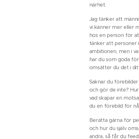
närhet.
Jag tänker att männis
vi känner mer eller mi
hos en person för att
tänker att personer i 
ambitionen, men i v
har du som goda före
omsätter du det i di
Saknar du förebilder
och gör de inte? Hur
vad skapar en motsatt
du en förebild för nå
Berätta gärna för pe
och hur du själv omsat
andra, så får du fe