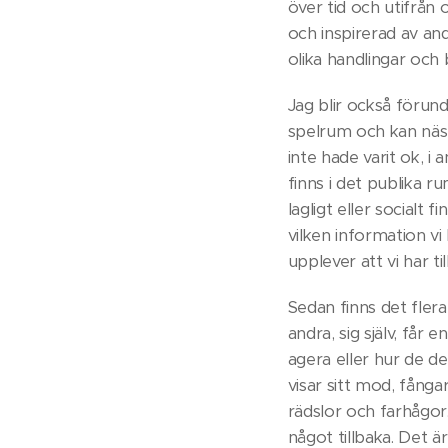
över tid och utifrån 
och inspirerad av and
olika handlingar och 
Jag blir också förund
spelrum och kan näst
inte hade varit ok, i
finns i det publika r
lagligt eller socialt
vilken information vi 
upplever att vi har t
Sedan finns det fler
andra, sig själv, får
agera eller hur de de
visar sitt mod, fångar
rädslor och farhågor
något tillbaka. Det ä