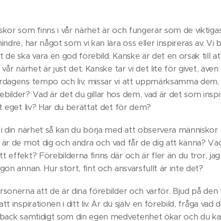
kor som finns i vår närhet är och fungerar som de viktigas
ndre, har något som vi kan lära oss eller inspireras av. Vi be
 de ska vara en god förebild. Kanske är det en orsak till att 
vår närhet är just det. Kanske tar vi det lite för givet, äve
ardagens tempo och liv, missar vi att uppmärksamma dem. 
bilder? Vad är det du gillar hos dem, vad är det som inspi
tt eget liv? Har du berättat det för dem?
 i din närhet så kan du börja med att observera människor
 är de mot dig och andra och vad får de dig att känna? Vad
 effekt? Förebilderna finns där och är fler än du tror, jag
gon annan. Hur stort, fint och ansvarsfullt är inte det?
rsonerna att de är dina förebilder och varför. Bjud på den
t inspirationen i ditt liv. Är du själv en förebild, fråga vad
edback samtidigt som din egen medvetenhet ökar och du ka