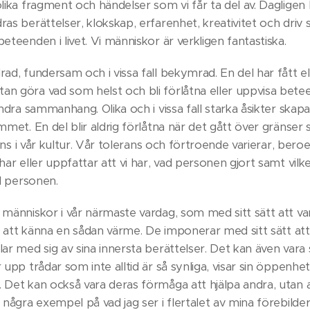
olika fragment och händelser som vi får ta del av. Dagligen
ras berättelser, klokskap, erfarenhet, kreativitet och driv
beteenden i livet. Vi människor är verkligen fantastiska.
rad, fundersam och i vissa fall bekymrad. En del har fått ell
an göra vad som helst och bli förlåtna eller uppvisa bet
 andra sammanhang. Olika och i vissa fall starka åsikter s
ummet. En del blir aldrig förlåtna när det gått över gränser 
 finns i vår kultur. Vår tolerans och förtroende varierar, ber
har eller uppfattar att vi har, vad personen gjort samt vilken
ill personen.
a människor i vår närmaste vardag, som med sitt sätt att 
 en att känna en sådan värme. De imponerar med sitt sätt at
lar med sig av sina innersta berättelser. Det kan även vara 
 upp trådar som inte alltid är så synliga, visar sin öppenhet
. Det kan också vara deras förmåga att hjälpa andra, utan a
r några exempel på vad jag ser i flertalet av mina förebilde