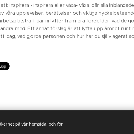
att: inspirera - inspirera eller växa- växa, där alla inbland
av våra upplevelser, berättelser och viktiga nyckelbeteend
rbetsplatsträff där ni lyfter fram era förebilder, vad de gör 
randra med. Ett annat förslag är att lyfta upp ämnet runt 
tt idag, vad gjorde personen och hur har du själv agerat s
säkerhet på vår hemsida, och för
jö Consulting, Långgatan 30 A, 974 32 Luleå, 070-99 69648, annika@klef
Skapad med
Webnode
Cookies