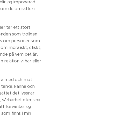
 blir jag imponerad
 som de omsätter i
er tar ett stort
eenden som troligen
kapas om personer som
som moraliskt, etiskt,
oende på vem det är,
 relation vi har eller
vara med och mot
t tänka, känna och
sättet det lyssnar,
, sårbarhet eller sina
tt förväntas sig
r som finns i min