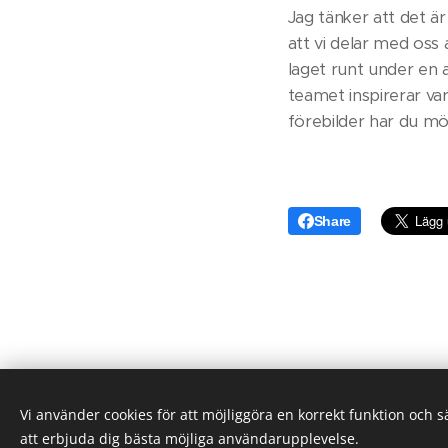
Jag tänker att det är 
att vi delar med oss 
laget runt under en a
teamet inspirerar va
förebilder har du mö
Share
Vi använder cookies för att möjliggöra en korrekt funktion och 
Klefs
att erbjuda dig bästa möjliga användarupplevelse.