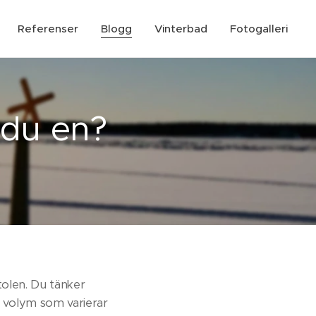
Referenser
Blogg
Vinterbad
Fotogalleri
 du en?
tolen. Du tänker
n volym som varierar