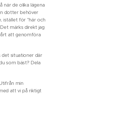
på när de olika lägena
min dotter behöver
istället för "här och
 Det märks direkt jag
svårt att genomföra
 det situationer där
r du som bäst? Dela
Utifrån min
ed att vi på riktigt