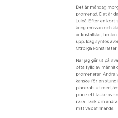
Det är måndag morgon
promenad. Det är dag
Luleå. Efter en kort
kring mössan och klä
är kristallklar, himle
upp. Idag syntes äv
Otroliga konstraster
När jag går ut på isv
ofta fylld av människo
promenerar. Andra väl
kanske för en stund 
placerats ut med jäm
pinne ett täcke av snö
nära. Tänk om andra 
mitt välbefinnande.