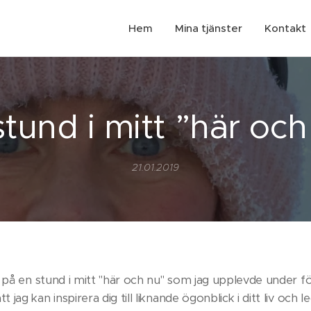
Hem
Mina tjänster
Kontakt
stund i mitt ”här och
21.01.2019
a på en stund i mitt "här och nu" som jag upplevde under 
ag kan inspirera dig till liknande ögonblick i ditt liv och l