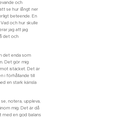
 levande och
 att se hur långt ner
erligt beteende. En
 Vad och hur skulle
rar jag att jag
på det och
tan det enda som
sen. Det gör mig
mot istäcket. Det är
i förhållande till
ed en stark känsla
se, notera, uppleva,
 inom mig. Det är då
igt med en god balans