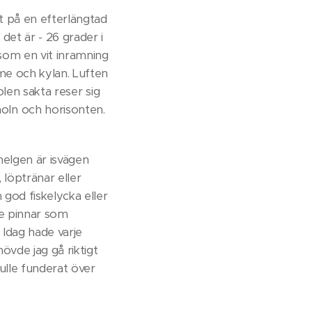
t på en efterlängtad
det är - 26 grader i
 som en vit inramning
me och kylan. Luften
olen sakta reser sig
oln och horisonten.
helgen är isvägen
, löptränar eller
 god fiskelycka eller
de pinnar som
Idag hade varje
hövde jag gå riktigt
ulle funderat över