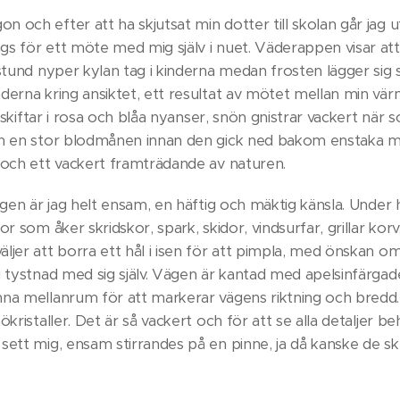
 och efter att ha skjutsat min dotter till skolan går jag u
s för ett möte med mig själv i nuet. Väderappen visar att 
 stund nyper kylan tag i kinderna medan frosten lägger sig
derna kring ansiktet, ett resultat av mötet mellan min vär
n skiftar i rosa och blåa nyanser, snön gnistrar vackert när s
en en stor blodmånen innan den gick ned bakom enstaka m
 och ett vackert framträdande av naturen.
ägen är jag helt ensam, en häftig och mäktig känsla. Under 
r som åker skridskor, spark, skidor, vindsurfar, grillar korv
jer att borra ett hål i isen för att pimpla, med önskan om
i tystnad med sig själv. Vägen är kantad med apelsinfärga
na mellanrum för att markerar vägens riktning och bredd. 
kristaller. Det är så vackert och för att se alla detaljer be
sett mig, ensam stirrandes på en pinne, ja då kanske de sk