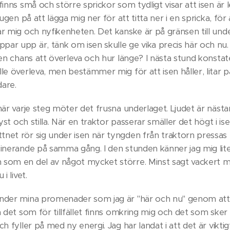
finns små och större sprickor som tydligt visar att isen är
sugen på att lägga mig ner för att titta ner i en spricka, för
ar mig och nyfikenheten. Det kanske är på gränsen till und
ar upp är, tänk om isen skulle ge vika precis här och nu.
 en chans att överleva och hur länge? I nästa stund konstate
le överleva, men bestämmer mig för att isen håller, litar 
are.
 när varje steg möter det frusna underlaget. Ljudet är näs
tyst och stilla. När en traktor passerar smäller det högt i i
net rör sig under isen när tyngden från traktorn pressas 
inerande på samma gång. I den stunden känner jag mig liten 
 som en del av något mycket större. Minst sagt vackert m
i livet.
under mina promenader som jag är "här och nu" genom att 
n det som för tillfället finns omkring mig och det som sker
ch fyller på med ny energi. Jag har landat i att det är vikt