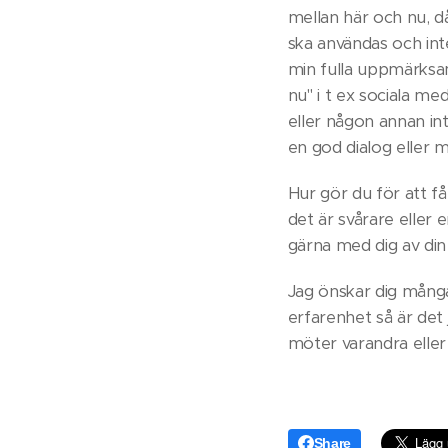
mellan här och nu, då
ska användas och inte
min fulla uppmärksam
nu" i t ex sociala m
eller någon annan int
en god dialog eller m
Hur gör du för att få
det är svårare eller
gärna med dig av din
Jag önskar dig många
erfarenhet så är det 
möter varandra eller
Share