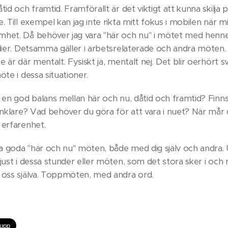
tid och framtid. Framförallt är det viktigt att kunna skilja 
. Till exempel kan jag inte rikta mitt fokus i mobilen när 
het. Då behöver jag vara "här och nu" i mötet med henne, 
edier. Detsamma gäller i arbetsrelaterade och andra möten.
e är där mentalt. Fysiskt ja, mentalt nej. Det blir oerhört 
öte i dessa situationer.
 en god balans mellan här och nu, dåtid och framtid? Finns
 enklare? Vad behöver du göra för att vara i nuet? När må
 erfarenhet.
 goda "här och nu" möten, både med dig själv och andra. 
just i dessa stunder eller möten, som det stora sker i och m
 oss själva. Toppmöten, med andra ord.