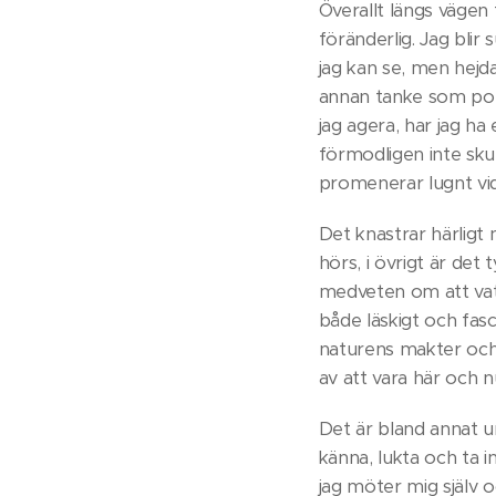
Överallt längs vägen 
föränderlig. Jag blir 
jag kan se, men hejd
annan tanke som popp
jag agera, har jag ha
förmodligen inte skul
promenerar lugnt vid
Det knastrar härligt
hörs, i övrigt är det 
medveten om att vatt
både läskigt och fasc
naturens makter och
av att vara här och nu 
Det är bland annat 
känna, lukta och ta i
jag möter mig själv o