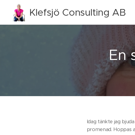
Klefsjö Consulting AB
En 
Idag tänkte jag bjud
promenad. Hoppas att j