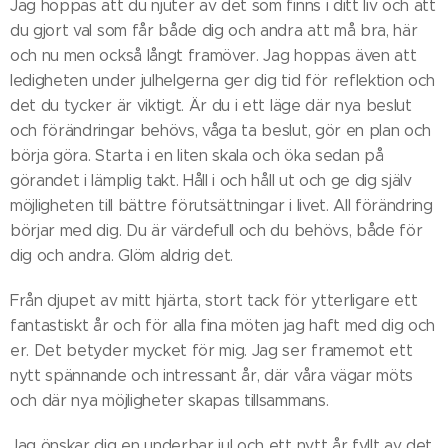
Jag hoppas att du njuter av det som finns i ditt liv och att
du gjort val som får både dig och andra att må bra, här
och nu men också långt framöver. Jag hoppas även att
ledigheten under julhelgerna ger dig tid för reflektion och
det du tycker är viktigt. Är du i ett läge där nya beslut
och förändringar behövs, våga ta beslut, gör en plan och
börja göra. Starta i en liten skala och öka sedan på
görandet i lämplig takt. Håll i och håll ut och ge dig själv
möjligheten till bättre förutsättningar i livet. All förändring
börjar med dig. Du är värdefull och du behövs, både för
dig och andra. Glöm aldrig det.
Från djupet av mitt hjärta, stort tack för ytterligare ett
fantastiskt år och för alla fina möten jag haft med dig och
er. Det betyder mycket för mig. Jag ser framemot ett
nytt spännande och intressant år, där våra vägar möts
och där nya möjligheter skapas tillsammans.
Jag önskar dig en underbar jul och ett nytt år fyllt av det