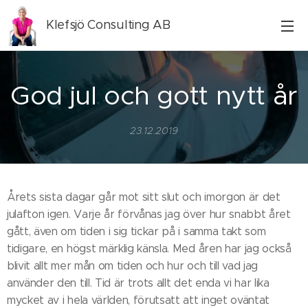
Klefsjö Consulting AB
God jul och gott nytt år
23.12.2019
Årets sista dagar går mot sitt slut och imorgon är det
julafton igen. Varje år förvånas jag över hur snabbt året
gått, även om tiden i sig tickar på i samma takt som
tidigare, en högst märklig känsla. Med åren har jag också
blivit allt mer mån om tiden och hur och till vad jag
använder den till. Tid är trots allt det enda vi har lika
mycket av i hela världen, förutsatt att inget oväntat