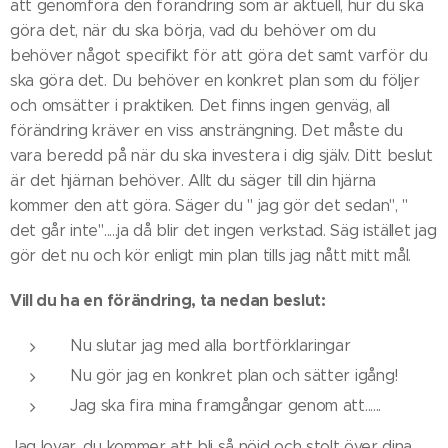
att genomföra den förändring som är aktuell, hur du ska
göra det, när du ska börja, vad du behöver om du
behöver något specifikt för att göra det samt varför du
ska göra det. Du behöver en konkret plan som du följer
och omsätter i praktiken. Det finns ingen genväg, all
förändring kräver en viss ansträngning. Det måste du
vara beredd på när du ska investera i dig själv. Ditt beslut
är det hjärnan behöver. Allt du säger till din hjärna
kommer den att göra. Säger du " jag gör det sedan", "
det går inte".....ja då blir det ingen verkstad. Säg istället jag
gör det nu och kör enligt min plan tills jag nått mitt mål.
Vill du ha en förändring, ta nedan beslut:
Nu slutar jag med alla bortförklaringar
Nu gör jag en konkret plan och sätter igång!
Jag ska fira mina framgångar genom att......
Jag lovar, du kommer att bli så nöjd och stolt över dina