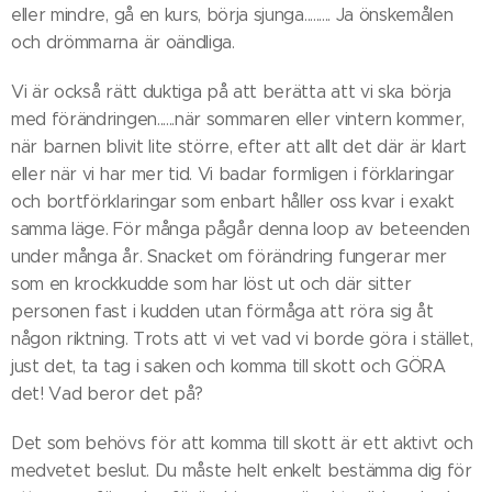
eller mindre, gå en kurs, börja sjunga......... Ja önskemålen
och drömmarna är oändliga.
Vi är också rätt duktiga på att berätta att vi ska börja
med förändringen......när sommaren eller vintern kommer,
när barnen blivit lite större, efter att allt det där är klart
eller när vi har mer tid. Vi badar formligen i förklaringar
och bortförklaringar som enbart håller oss kvar i exakt
samma läge. För många pågår denna loop av beteenden
under många år. Snacket om förändring fungerar mer
som en krockkudde som har löst ut och där sitter
personen fast i kudden utan förmåga att röra sig åt
någon riktning. Trots att vi vet vad vi borde göra i stället,
just det, ta tag i saken och komma till skott och GÖRA
det! Vad beror det på?
Det som behövs för att komma till skott är ett aktivt och
medvetet beslut. Du måste helt enkelt bestämma dig för