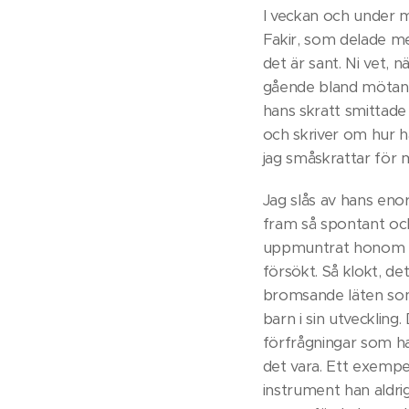
I veckan och under 
Fakir, som delade med
det är sant. Ni vet, 
gående bland mötand
hans skratt smittade a
och skriver om hur h
jag småskrattar för mi
Jag slås av hans eno
fram så spontant och
uppmuntrat honom til
försökt. Så klokt, det
bromsande läten som 
barn i sin utveckling.
förfrågningar som ha
det vara. Ett exempe
instrument han aldrig