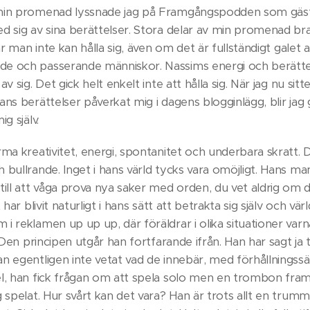
min promenad lyssnade jag på Framgångspodden som gäst
 sig av sina berättelser. Stora delar av min promenad brast 
när man inte kan hålla sig, även om det är fullständigt galet
e och passerande människor. Nassims energi och berättels
v sig. Det gick helt enkelt inte att hålla sig. När jag nu sit
ans berättelser påverkat mig i dagens blogginlägg, blir jag
g själv.
rma kreativitet, energi, spontanitet och underbara skratt.
 bullrande. Inget i hans värld tycks vara omöjligt. Hans 
l att våga prova nya saker med orden, du vet aldrig om d
 har blivit naturligt i hans sätt att betrakta sig själv och vä
i reklamen up up up, där föräldrar i olika situationer varn
 Den principen utgår han fortfarande ifrån. Han har sagt ja til
n egentligen inte vetat vad de innebär, med förhållningssät
l, han fick frågan om att spela solo men en trombon framf
 spelat. Hur svårt kan det vara? Han är trots allt en trummi