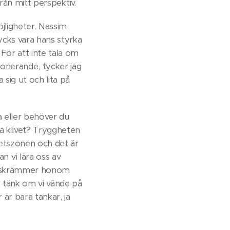
från mitt perspektiv.
jligheter. Nassim
ycks vara hans styrka
För att inte tala om
mponerande, tycker jag
 sig ut och lita på
a eller behöver du
ta klivet? Tryggheten
ghetszonen och det är
 vi lära oss av
et skrämmer honom
, tänk om vi vände på
 är bara tankar, ja