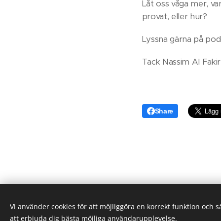
Låt oss våga mer, va
provat, eller hur?
Lyssna gärna på podd
Tack Nassim Al Fakir
Share
Vi använder cookies för att möjliggöra en korrekt funktion och 
Klefs
att erbjuda dig bästa möjliga användarupplevelse.