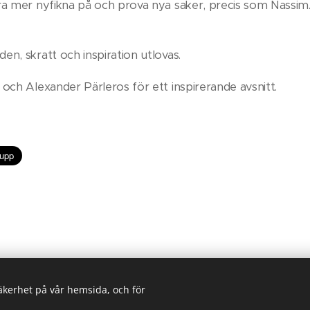
ra mer nyfikna på och prova nya saker, precis som Nassim. V
en, skratt och inspiration utlovas.
 och Alexander Pärleros för ett inspirerande avsnitt.
säkerhet på vår hemsida, och för
jö Consulting, Långgatan 30 A, 974 32 Luleå, 070-99 69648, annika@klef
Skapad med
Webnode
Cookies