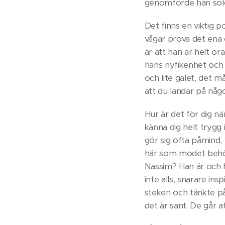
genomförde han solot. 
Det finns en viktig 
vågar prova det ena 
är att han är helt o
hans nyfikenhet och l
och lite galet, det m
att du landar på någ
Hur är det för dig nä
känna dig helt trygg 
gör sig ofta påmind, 
här som modet behövs
Nassim? Han är och 
inte alls, snarare i
steken och tänkte på 
det är sant. De går a