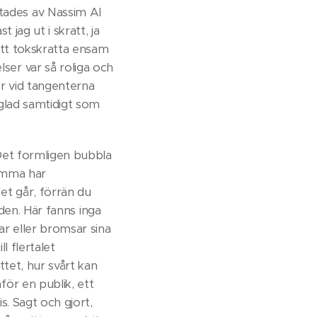
ades av Nassim Al
jag ut i skratt, ja
 att tokskratta ensam
er var så roliga och
ter vid tangenterna
 glad samtidigt som
 Det formligen bubbla
mamma har
et går, förrän du
rlden. Här fanns inga
ar eller bromsar sina
l flertalet
tet, hur svårt kan
ör en publik, ett
s. Sagt och gjort,