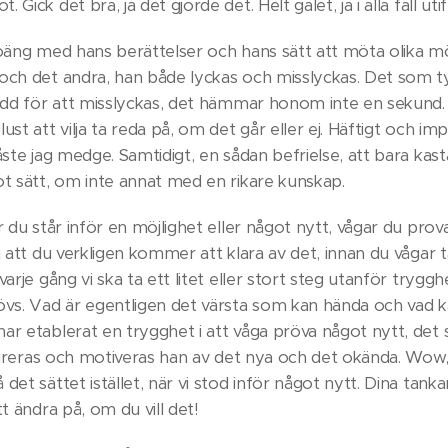
Gick det bra, ja det gjorde det. Helt galet, ja i alla fall uti
poäng med hans berättelser och hans sätt att möta olika mö
och det andra, han både lyckas och misslyckas. Det som t
rädd för att misslyckas, det hämmar honom inte en sekund. 
ust att vilja ta reda på, om det går eller ej. Häftigt och i
åste jag medge. Samtidigt, en sådan befrielse, att bara kasta
ot sätt, om inte annat med en rikare kunskap.
r du står inför en möjlighet eller något nytt, vågar du prov
i att du verkligen kommer att klara av det, innan du vågar 
varje gång vi ska ta ett litet eller stort steg utanför tryg
. Vad är egentligen det värsta som kan hända och vad kan
har etablerat en trygghet i att våga pröva något nytt, d
nspireras och motiveras han av det nya och det okända. Wow
det sättet istället, när vi stod inför något nytt. Dina tankar
tt ändra på, om du vill det!