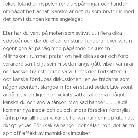
fokus. Ibland är inspelen rena urspårningar och handlar
om något helt annat. Kanske är det du som bryter in med
det som i stunden känns angeläget.
Eller har du varit på möten som svävat ut i flera olika
sidospår och där du efter en stund funderar över vart ni
egentligen är på väg med pågående diskussion.
Människor i rummet pratar om helt olika saker och förbi
varandra samtidigt som ni sedan länge gått vilse i var ni är
och kanske främst borde vara. Trots det fortsätter ni
och kanske fördjupas diskussionen i en av trådarna som
någon spontant slängde in för en stund sedan. Lite skönt
ändå att vi äntligen har lyckats sätta tänderna i något,
kanske du och andra tänker. Men vad händer..............ja då
kommer nya inspel och du och andra försöker förbryllat
få ihop hur allt i den växande härvan hänger ihop, utan att
riktigt lyckas. För i sak så hänger det sällan ihop, det är en
spin off effekt av människors impulser.