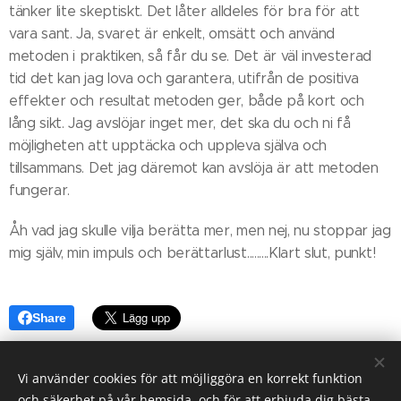
tänker lite skeptiskt. Det låter alldeles för bra för att
vara sant. Ja, svaret är enkelt, omsätt och använd
metoden i praktiken, så får du se. Det är väl investerad
tid det kan jag lova och garantera, utifrån de positiva
effekter och resultat metoden ger, både på kort och
lång sikt. Jag avslöjar inget mer, det ska du och ni få
möjligheten att upptäcka och uppleva själva och
tillsammans. Det jag däremot kan avslöja är att metoden
fungerar.
Åh vad jag skulle vilja berätta mer, men nej, nu stoppar jag
mig själv, min impuls och berättarlust.........Klart slut, punkt!
Share
Vi använder cookies för att möjliggöra en korrekt funktion
och säkerhet på vår hemsida, och för att erbjuda dig bästa