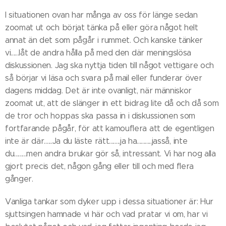
I situationen ovan har många av oss för länge sedan
zoomat ut och börjat tänka på eller göra något helt
annat än det som pågår i rummet. Och kanske tänker
vi......låt de andra hålla på med den där meningslösa
diskussionen. Jag ska nyttja tiden till något vettigare och
så börjar vi läsa och svara på mail eller funderar över
dagens middag. Det är inte ovanligt, när människor
zoomat ut, att de slänger in ett bidrag lite då och då som
de tror och hoppas ska passa in i diskussionen som
fortfarande pågår, för att kamouflera att de egentligen
inte är där......Ja du läste rätt........ja ha...........jasså, inte
du.........men andra brukar gör så, intressant. Vi har nog alla
gjort precis det, någon gång eller till och med flera
gånger.
Vanliga tankar som dyker upp i dessa situationer är: Hur
sjuttsingen hamnade vi här och vad pratar vi om, har vi