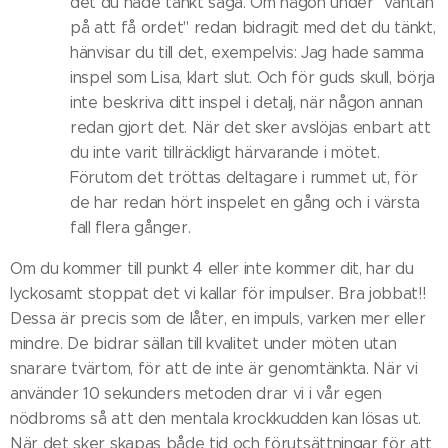
det du hade tänkt säga. Om någon under "väntan
på att få ordet" redan bidragit med det du tänkt,
hänvisar du till det, exempelvis: Jag hade samma
inspel som Lisa, klart slut. Och för guds skull, börja
inte beskriva ditt inspel i detalj, när någon annan
redan gjort det. När det sker avslöjas enbart att
du inte varit tillräckligt härvarande i mötet.
Förutom det tröttas deltagare i rummet ut, för
de har redan hört inspelet en gång och i värsta
fall flera gånger.
Om du kommer till punkt 4 eller inte kommer dit, har du
lyckosamt stoppat det vi kallar för impulser. Bra jobbat!!
Dessa är precis som de låter, en impuls, varken mer eller
mindre. De bidrar sällan till kvalitet under möten utan
snarare tvärtom, för att de inte är genomtänkta. När vi
använder 10 sekunders metoden drar vi i vår egen
nödbroms så att den mentala krockkudden kan lösas ut.
När det sker skapas både tid och förutsättningar för att