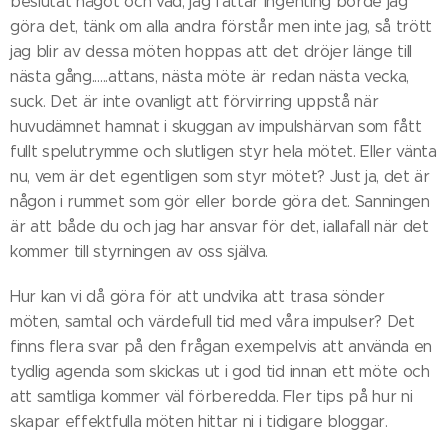
beslutat något och vad, jag fattar ingenting borde jag
göra det, tänk om alla andra förstår men inte jag, så trött
jag blir av dessa möten hoppas att det dröjer länge till
nästa gång......attans, nästa möte är redan nästa vecka,
suck. Det är inte ovanligt att förvirring uppstå när
huvudämnet hamnat i skuggan av impulshärvan som fått
fullt spelutrymme och slutligen styr hela mötet. Eller vänta
nu, vem är det egentligen som styr mötet? Just ja, det är
någon i rummet som gör eller borde göra det. Sanningen
är att både du och jag har ansvar för det, iallafall när det
kommer till styrningen av oss själva.
Hur kan vi då göra för att undvika att trasa sönder
möten, samtal och värdefull tid med våra impulser? Det
finns flera svar på den frågan exempelvis att använda en
tydlig agenda som skickas ut i god tid innan ett möte och
att samtliga kommer väl förberedda. Fler tips på hur ni
skapar effektfulla möten hittar ni i tidigare bloggar.