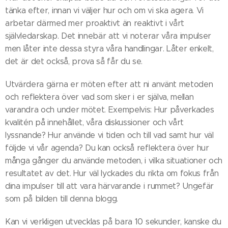
tänka efter, innan vi väljer hur och om vi ska agera. Vi
arbetar därmed mer proaktivt än reaktivt i vårt
självledarskap. Det innebär att vi noterar våra impulser
men låter inte dessa styra våra handlingar. Låter enkelt,
det är det också, prova så får du se.
Utvärdera gärna er möten efter att ni använt metoden
och reflektera över vad som sker i er själva, mellan
varandra och under mötet. Exempelvis: Hur påverkades
kvalitén på innehållet, våra diskussioner och vårt
lyssnande? Hur använde vi tiden och till vad samt hur väl
följde vi vår agenda? Du kan också reflektera över hur
många gånger du använde metoden, i vilka situationer och
resultatet av det. Hur väl lyckades du rikta om fokus från
dina impulser till att vara härvarande i rummet? Ungefär
som på bilden till denna blogg.
Kan vi verkligen utvecklas på bara 10 sekunder, kanske du