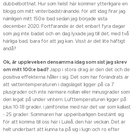
dubbelbottnat. Hur som helst här kommer ytterligare en
blogg om mitt vinterbadstränande, för att idag firar jag
nämligen mitt 150:e bad sedan jag började sista
december 2020. Fortfarande är det enbart fyra dagar
som jag inte badat och en dag lyxade jag till det, med två
härliga bad, bara för att jag kan. Visst är det lite häftigt
ändå?
Ok, är upplevelsen densamma idag som sist jag skrev
om mitt 100:e bad?
Japp i stora drag är den det och de
positiva effekterna håller i sig. Det som har förändrats är
att vattentemperaturen i dagsläget ligger på ca 7
plusgrader och inte närmare nollan eller minusgrader som
den legat på under vintern. Lufttemperaturen ligger på
plus 10-18 grader, i jämförelse med när det var som kallast
- 25 grader. Sommaren har uppenbarligen bestämt sig
för att komma till oss här i Luleå, den här veckan. Det är
helt underbart att kunna ta på sig i lugn och ro efter