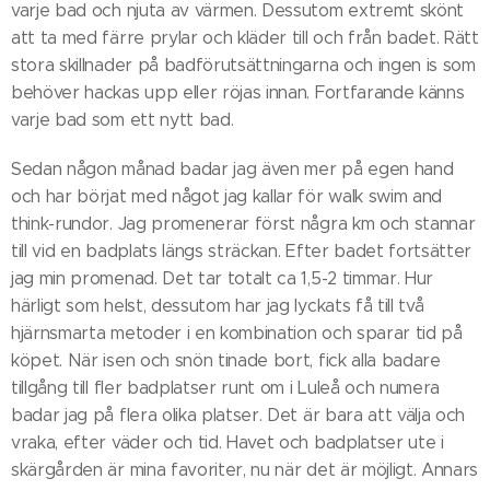
varje bad och njuta av värmen. Dessutom extremt skönt
att ta med färre prylar och kläder till och från badet. Rätt
stora skillnader på badförutsättningarna och ingen is som
behöver hackas upp eller röjas innan. Fortfarande känns
varje bad som ett nytt bad.
Sedan någon månad badar jag även mer på egen hand
och har börjat med något jag kallar för walk swim and
think-rundor. Jag promenerar först några km och stannar
till vid en badplats längs sträckan. Efter badet fortsätter
jag min promenad. Det tar totalt ca 1,5-2 timmar. Hur
härligt som helst, dessutom har jag lyckats få till två
hjärnsmarta metoder i en kombination och sparar tid på
köpet. När isen och snön tinade bort, fick alla badare
tillgång till fler badplatser runt om i Luleå och numera
badar jag på flera olika platser. Det är bara att välja och
vraka, efter väder och tid. Havet och badplatser ute i
skärgården är mina favoriter, nu när det är möjligt. Annars