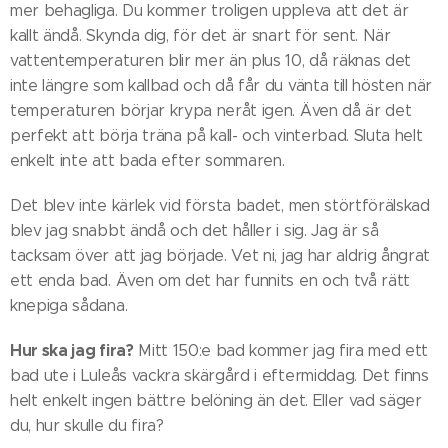
mer behagliga. Du kommer troligen uppleva att det är
kallt ändå. Skynda dig, för det är snart för sent. När
vattentemperaturen blir mer än plus 10, då räknas det
inte längre som kallbad och då får du vänta till hösten när
temperaturen börjar krypa neråt igen. Även då är det
perfekt att börja träna på kall- och vinterbad. Sluta helt
enkelt inte att bada efter sommaren.
Det blev inte kärlek vid första badet, men störtförälskad
blev jag snabbt ändå och det håller i sig. Jag är så
tacksam över att jag började. Vet ni, jag har aldrig ångrat
ett enda bad. Även om det har funnits en och två rätt
knepiga sådana.
Hur ska jag fira?
Mitt 150:e bad kommer jag fira med ett
bad ute i Luleås vackra skärgård i eftermiddag. Det finns
helt enkelt ingen bättre belöning än det. Eller vad säger
du, hur skulle du fira?