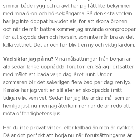
simmar både rygg och crawl, har jag fått lite bekymmer
med mina öron och hörselgångarna. Så den sista veckan
har jag inte doppat huvudet alls, för att skona öronen
och när de mår bättre kommer jag använda öronproppar
för att skydda dem och hörseln, som inte mår bra av det
kalla vattnet. Det är och har blivit en ny och viktig lärdom.
Vad siktar jag på nu?
Mina målsättningar från början är
alla sedan länge uppnådda, förutom en. Så jag fortsätter
med målet att bada varje dag, året runt. Under
sommaren blir det säkerligen flera bad per dag, ren lyx.
Kanske har jag varit en säl eller en sköldpadda i mitt
tidigare liv, vem vet. Sedan har jag lite andra mål, som är
hemliga just nu, men jag återkommer när de är redo att
möta offentlighetens ljus.
Har du inte provat vinter- eller kallbad än men är nyfiken.
Då är det perfekt att börja nu, när förutsättningarna är