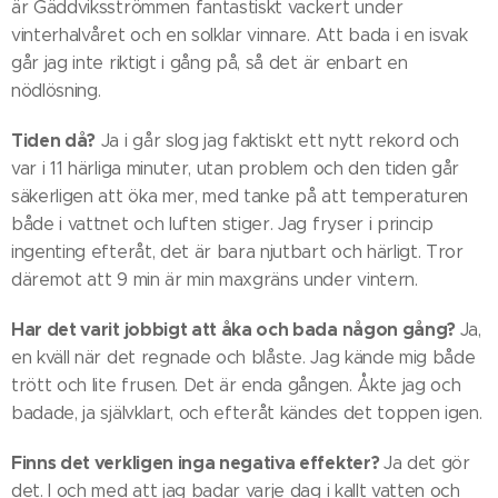
är Gäddviksströmmen fantastiskt vackert under
vinterhalvåret och en solklar vinnare. Att bada i en isvak
går jag inte riktigt i gång på, så det är enbart en
nödlösning.
Tiden då?
Ja i går slog jag faktiskt ett nytt rekord och
var i 11 härliga minuter, utan problem och den tiden går
säkerligen att öka mer, med tanke på att temperaturen
både i vattnet och luften stiger. Jag fryser i princip
ingenting efteråt, det är bara njutbart och härligt. Tror
däremot att 9 min är min maxgräns under vintern.
Har det varit jobbigt att åka och bada någon gång?
Ja,
en kväll när det regnade och blåste. Jag kände mig både
trött och lite frusen. Det är enda gången. Åkte jag och
badade, ja självklart, och efteråt kändes det toppen igen.
Finns det verkligen inga negativa effekter?
Ja det gör
det. I och med att jag badar varje dag i kallt vatten och